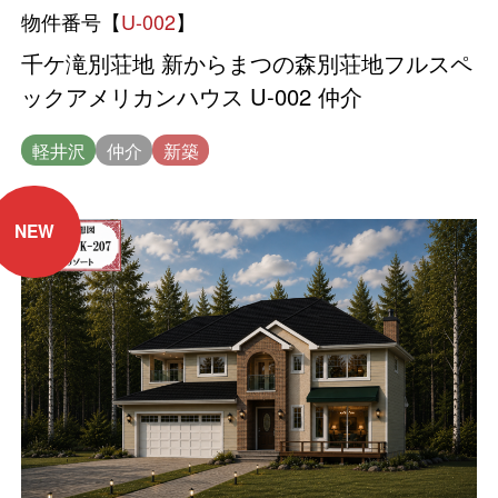
物件番号【
U-002
】
千ケ滝別荘地 新からまつの森別荘地フルスペ
ックアメリカンハウス U-002 仲介
軽井沢
仲介
新築
NEW