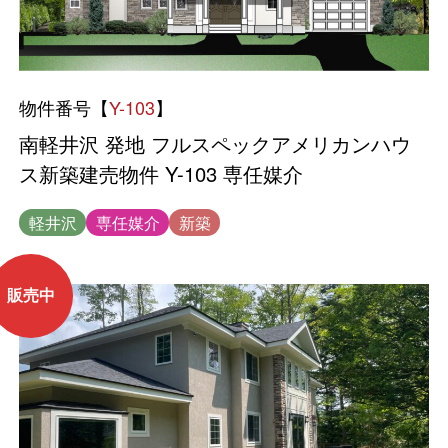
物件番号【
Y-103
】
南軽井沢 発地 フルスペックアメリカンハウ
ス新築建売物件 Y-103 専任媒介
軽井沢
専任媒介
新築
販売中