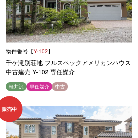
物件番号【
Y-102
】
千ケ滝別荘地 フルスペックアメリカンハウス
中古建売 Y-102 専任媒介
軽井沢
専任媒介
中古
販売中