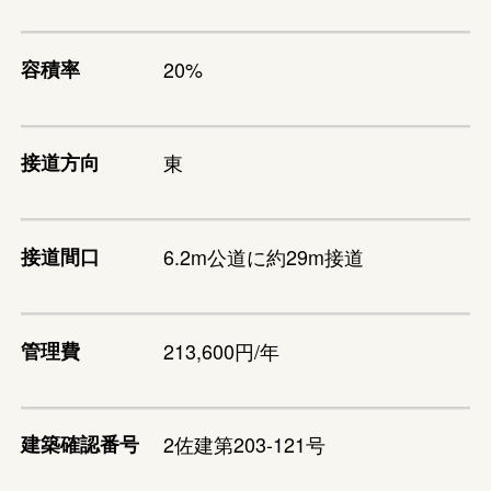
容積率
20%
接道方向
東
接道間口
6.2m公道に約29m接道
管理費
213,600円/年
建築確認番号
2佐建第203-121号