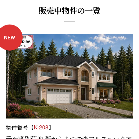
販売中物件の一覧
NEW
物件番号【
K-208
】
千ケ滝別荘地 新からまつの森フルスペックア