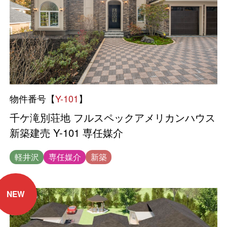
物件番号【
Y-101
】
千ケ滝別荘地 フルスペックアメリカンハウス
新築建売 Y-101 専任媒介
軽井沢
専任媒介
新築
NEW