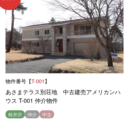
物件番号【
T-001
】
あさまテラス別荘地 中古建売アメリカンハ
ウス T-001 仲介物件
軽井沢
仲介
中古