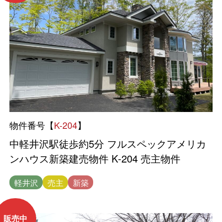
物件番号【
K-204
】
中軽井沢駅徒歩約5分 フルスペックアメリカ
ンハウス新築建売物件 K-204 売主物件
軽井沢
売主
新築
販売中