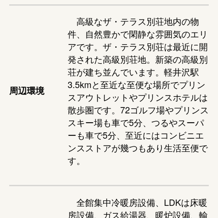
高級なザ・テラス別荘地内の物
件、自然豊かで閑静な雰囲気のエリ
アです。ザ・テラス別荘は最近に開
発された高級別荘地。新築の高級別
荘が建ち並んでいます。軽井沢駅
3.5kmと至近な至便な場所でプリン
周辺環境
スアウトレットやプリンスホテルは
散歩圏です。72ゴルフ場やプリンス
スキー場も車で5分、つるやスーパ
ーも車で5分、至近にはコンビニエ
ンスストアが幾つもあり生活至便で
す。
全館集中冷暖房設備、LDKは床暖
房設備、ガス給湯器、暖炉設備、輸