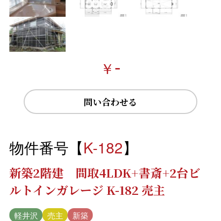
-
￥
問い合わせる
物件番号【
K-182
】
新築2階建 間取4LDK+書斎+2台ビ
ルトインガレージ K-182 売主
軽井沢
売主
新築