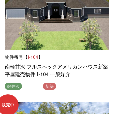
物件番号【
I-104
】
南軽井沢 フルスペックアメリカンハウス新築
平屋建売物件 I-104 一般媒介
軽井沢
一般媒介
新築
販売中