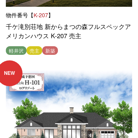
物件番号【
K-207
】
千ケ滝別荘地 新からまつの森フルスペックア
メリカンハウス K-207 売主
軽井沢
売主
新築
NEW