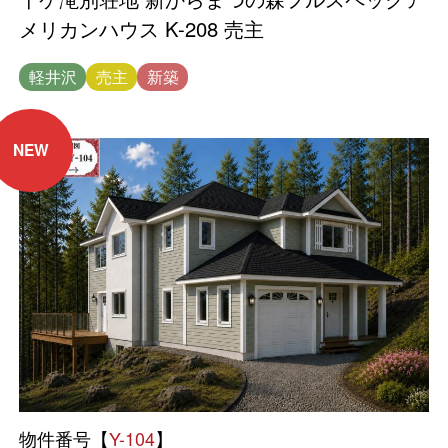
メリカンハウス K-208 売主
軽井沢
売主
新築
NEW
物件番号【
Y-104
】