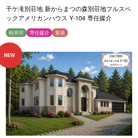
千ケ滝別荘地 新からまつの森別荘地フルスペ
ックアメリカンハウス Y-104 専任媒介
軽井沢
専任媒介
新築
NEW