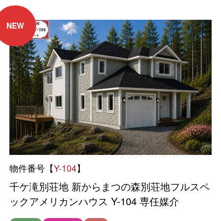
NEW
物件番号【
Y-104
】
千ケ滝別荘地 新からまつの森別荘地フルスペ
ックアメリカンハウス Y-104 専任媒介