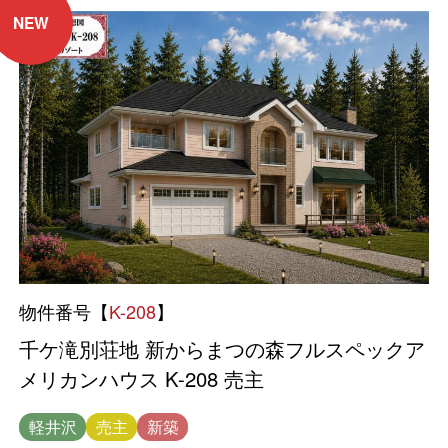
NEW
物件番号【
K-208
】
千ケ滝別荘地 新からまつの森フルスペックア
メリカンハウス K-208 売主
軽井沢
売主
新築