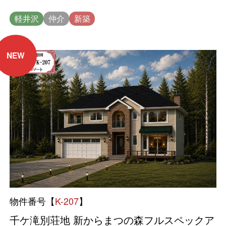
軽井沢
仲介
新築
NEW
物件番号【
K-207
】
千ケ滝別荘地 新からまつの森フルスペックア