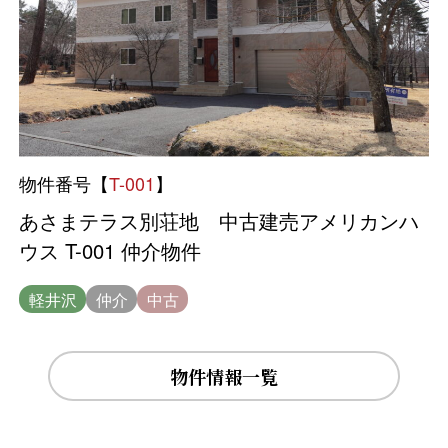
物件番号【
T-001
】
あさまテラス別荘地 中古建売アメリカンハ
ウス T-001 仲介物件
軽井沢
仲介
中古
物件情報一覧