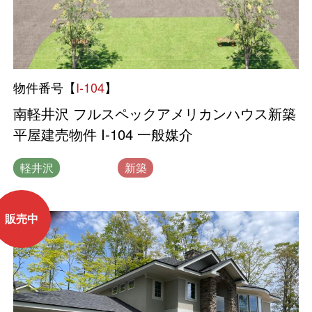
物件番号【
I-104
】
南軽井沢 フルスペックアメリカンハウス新築
平屋建売物件 I-104 一般媒介
軽井沢
一般媒介
新築
販売中