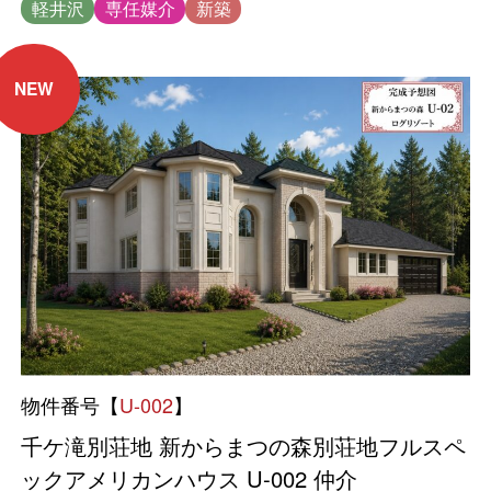
軽井沢
専任媒介
新築
NEW
物件番号【
U-002
】
千ケ滝別荘地 新からまつの森別荘地フルスペ
ックアメリカンハウス U-002 仲介