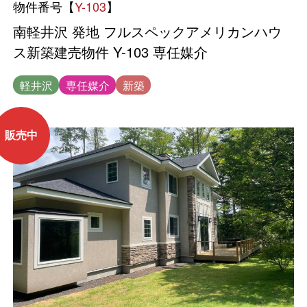
物件番号【
Y-103
】
南軽井沢 発地 フルスペックアメリカンハウ
ス新築建売物件 Y-103 専任媒介
軽井沢
専任媒介
新築
販売中