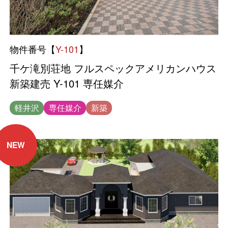
物件番号【
Y-101
】
千ケ滝別荘地 フルスペックアメリカンハウス
新築建売 Y-101 専任媒介
軽井沢
専任媒介
新築
NEW