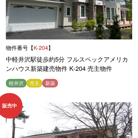
物件番号【
K-204
】
中軽井沢駅徒歩約5分 フルスペックアメリカ
ンハウス新築建売物件 K-204 売主物件
軽井沢
売主
新築
販売中