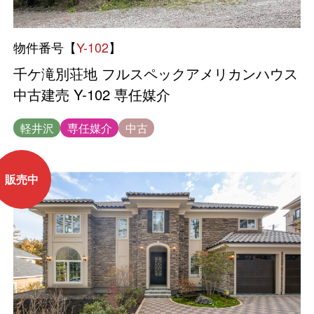
物件番号【
Y-102
】
千ケ滝別荘地 フルスペックアメリカンハウス
中古建売 Y-102 専任媒介
軽井沢
専任媒介
中古
販売中