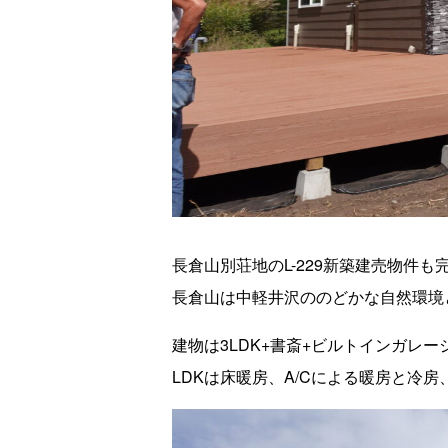
長倉山別荘地のL-229新築建売物件
長倉山は中軽井沢ののどかな自然環境
建物は3LDK+書斎+ビルトインガレ
LDKは床暖房、A/Cによる暖房と冷