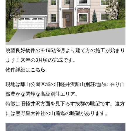
眺望良好物件のK-195が9月より建て方の施工が始まり
ます！来年の3月頃の完成です。
物件詳細は
こちら
現地は離山公園区域の旧軽井沢離山別荘地内に在り自
然豊かな閑静な高級別荘エリア。
特徴は旧軽井沢方面を見下ろす抜群の眺望です。遠方
には熊野皇大神社の山麓迄の眺望があります。